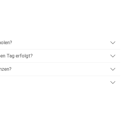
holen?
ben Tag erfolgt?
änzen?