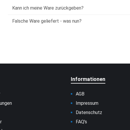
Kann ich meine Ware zurückgeben?
Falsche Ware geliefert - was nun?
Informationen
r
AGB
sungen
Impressum
Datenschutz
r
FAQ's