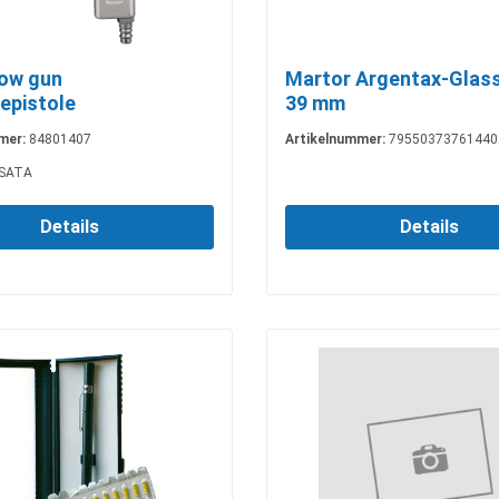
ow gun
Martor Argentax-Glass
epistole
39 mm
mer:
84801407
Artikelnummer:
79550373761440
SATA
Details
Details