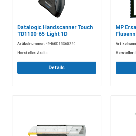
Datalogic Handscanner Touch
MP Ersa
TD1100-65-Light 1D
Flusenn
Artikelnummer:
49460D15365220
Artikelnum
Hersteller:
Axalta
Hersteller:
Details