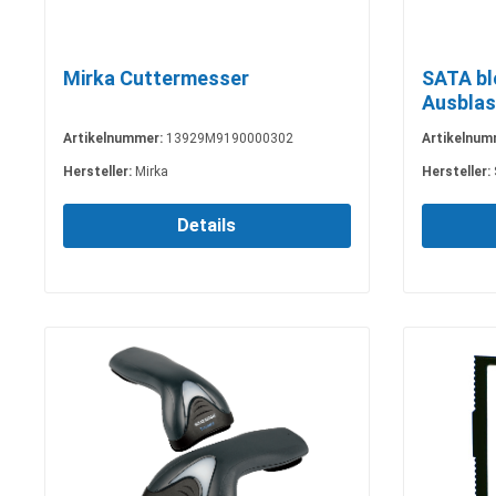
Mirka Cuttermesser
SATA bl
Ausblas
Artikelnummer:
13929M9190000302
Artikelnum
Hersteller:
Mirka
Hersteller:
Details