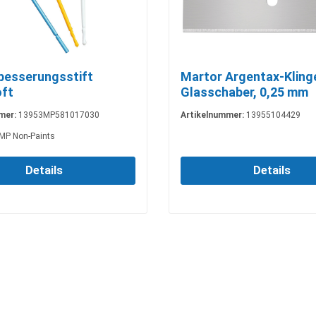
esserungsstift
Martor Argentax-Kling
ft
Glasschaber, 0,25 mm
mer:
13953MP581017030
Artikelnummer:
13955104429
MP Non-Paints
Details
Details