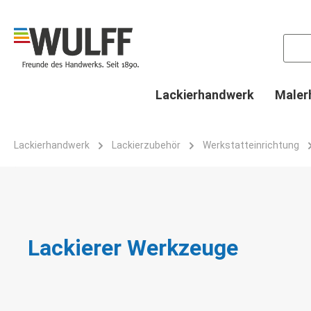
springen
Zur Hauptnavigation springen
Lackierhandwerk
Maler
Lackierhandwerk
Lackierzubehör
Werkstatteinrichtung
Lackierer Werkzeuge