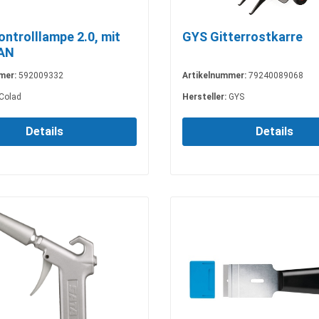
ntrolllampe 2.0, mit
GYS Gitterrostkarre
AN
mer:
592009332
Artikelnummer:
79240089068
Colad
Hersteller:
GYS
Details
Details