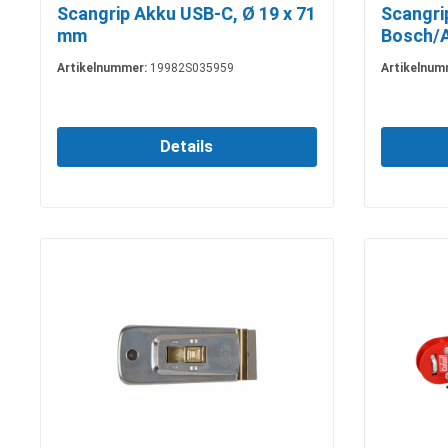
Scangrip Akku USB-C, Ø 19 x 71
Scangri
mm
Bosch/A
Akkupa
Artikelnummer:
19982S035959
Artikelnum
Details