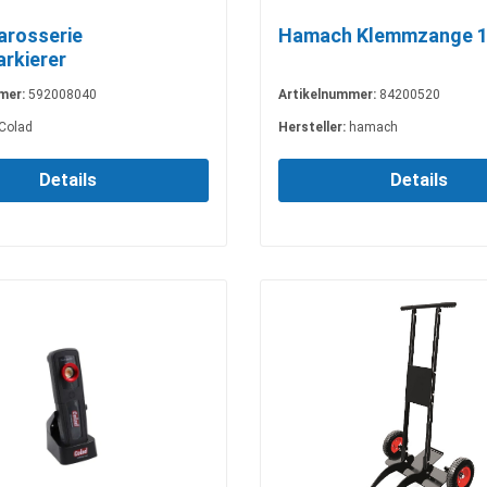
arosserie
Hamach Klemmzange 1
arkierer
mer:
592008040
Artikelnummer:
84200520
Colad
Hersteller:
hamach
Details
Details