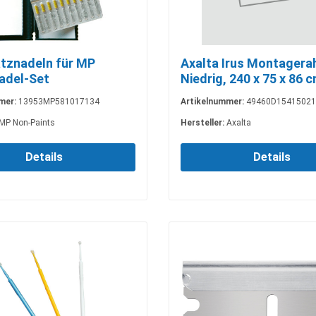
tznadeln für MP
Axalta Irus Montager
adel-Set
Niedrig, 240 x 75 x 86 
mer:
13953MP581017134
Artikelnummer:
49460D15415021
MP Non-Paints
Hersteller:
Axalta
Details
Details