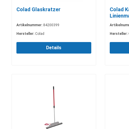
Colad Glaskratzer
Colad K
Linienm
Artikelnummer:
84200399
Artikelnum
Hersteller:
Colad
Hersteller:
Details