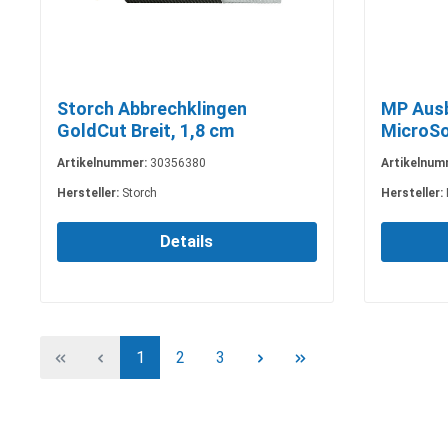
Storch Abbrechklingen
MP Ausb
GoldCut Breit, 1,8 cm
MicroSo
Artikelnummer:
30356380
Artikelnum
Hersteller:
Storch
Hersteller:
Details
1
2
3