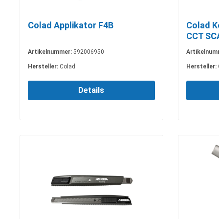
Colad Applikator F4B
Colad Ko
CCT SC
Artikelnummer:
592006950
Artikelnum
Hersteller:
Colad
Hersteller:
Details