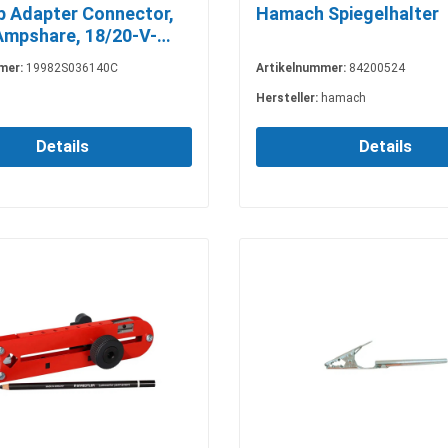
p Adapter Connector,
Hamach Spiegelhalter
mpshare, 18/20-V-
cks
mer:
19982S036140C
Artikelnummer:
84200524
Hersteller:
hamach
Details
Details