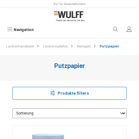
Nur für Gewerbekunden
alt springen
Navigation
Lackierhandwerk
Lackierzubehör
Reinigen
Putzpapier
Putzpapier
Produkte filtern