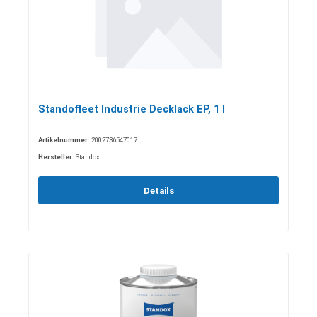
Standofleet Industrie Decklack EP, 1 l
Artikelnummer:
2002736547017
Hersteller:
Standox
Details