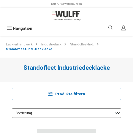
Nur für Gewerbekunden
alt springen
Navigation
Lackierhandwerk
Industrielack
Standofleet-Ind.
Standofleet-Ind.-Decklacke
Standofleet Industriedecklacke
Produkte filtern