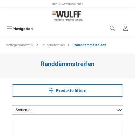
Nur für Gewerbekunden
alt springen
Navigation
Verlegehandwerk
Zubehörartikel
Randdämmstreifen
Randdämmstreifen
Produkte filtern