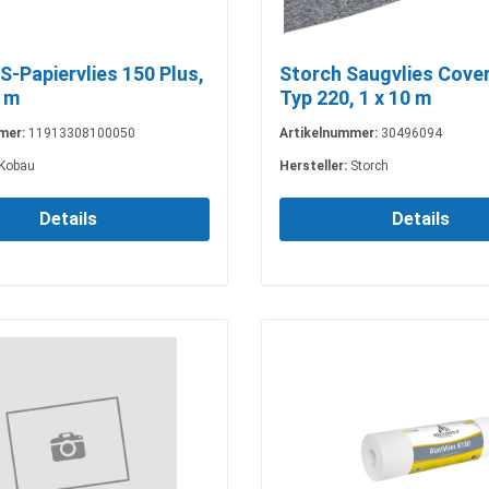
S-Papiervlies 150 Plus,
Storch Saugvlies Cov
0 m
Typ 220, 1 x 10 m
mer:
11913308100050
Artikelnummer:
30496094
Kobau
Hersteller:
Storch
Details
Details