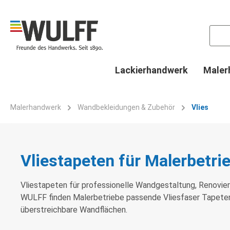
springen
Zur Hauptnavigation springen
Lackierhandwerk
Maler
Malerhandwerk
Wandbekleidungen & Zubehör
Vlies
Vliestapeten für Malerbetri
Vliestapeten für professionelle Wandgestaltung, Renovier
WULFF finden Malerbetriebe passende Vliesfaser Tapeten
überstreichbare Wandflächen.