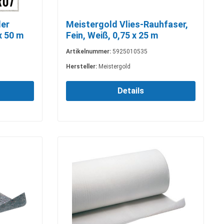
er
Meistergold Vlies-Rauhfaser,
x 50 m
Fein, Weiß, 0,75 x 25 m
7
Artikelnummer:
5925010535
Hersteller:
Meistergold
Details