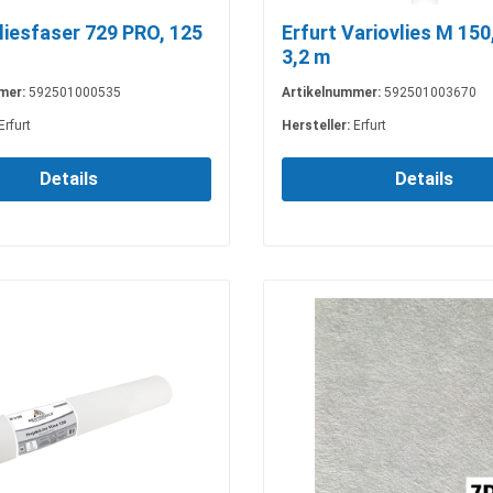
liesfaser 729 PRO, 125
Erfurt Variovlies M 150,
3,2 m
mer:
592501000535
Artikelnummer:
592501003670
Erfurt
Hersteller:
Erfurt
Details
Details