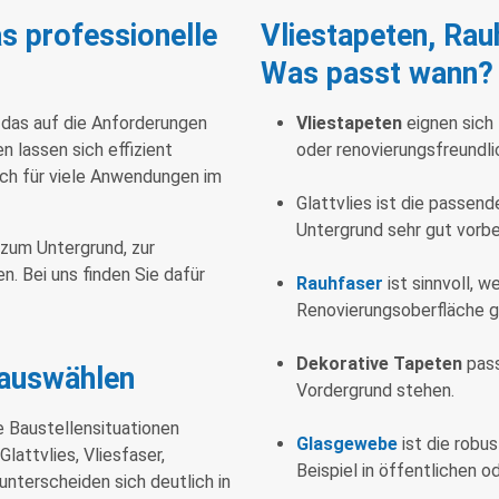
s professionelle
Vliestapeten, Rau
Was passt wann?
 das auf die Anforderungen
Vliestapeten
eignen sich
n lassen sich effizient
oder renovierungsfreundli
ich für viele Anwendungen im
Glattvlies ist die passen
Untergrund sehr gut vorbe
 zum Untergrund, zur
. Bei uns finden Sie dafür
Rauhfaser
ist sinnvoll, w
Renovierungsoberfläche ge
Dekorative Tapeten
pass
 auswählen
Vordergrund stehen.
e Baustellensituationen
Glasgewebe
ist die robu
lattvlies, Vliesfaser,
Beispiel in öffentlichen o
unterscheiden sich deutlich in