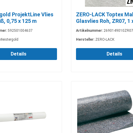
gold ProjektLine Vlies
ZERO-LACK Toptex Mal
ß, 0,75 x 125 m
Glasvlies Roh, ZR07, 1 
mer:
592501004637
Artikelnummer:
2690149010ZR0
Meistergold
Hersteller:
ZERO-LACK
Details
Details