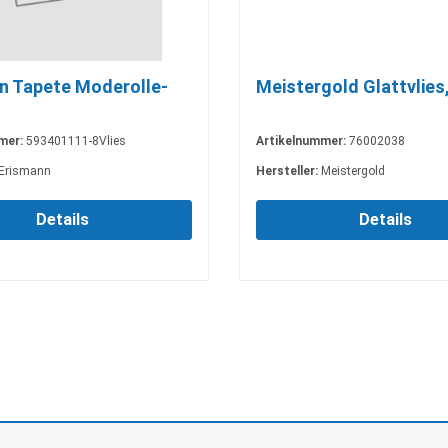
n Tapete Moderolle-
Meistergold Glattvlies
mer:
593401111-8Vlies
Artikelnummer:
76002038
Erismann
Hersteller:
Meistergold
Details
Details