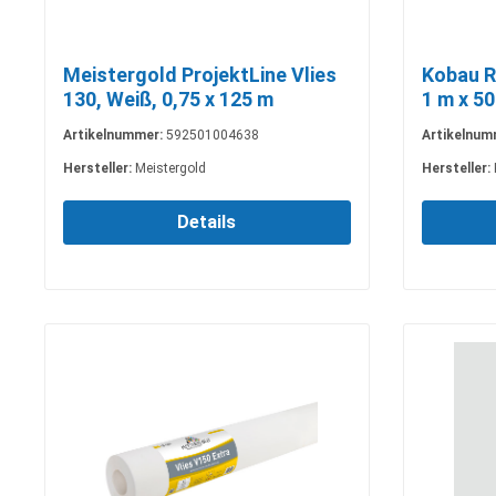
Meistergold ProjektLine Vlies
Kobau R
130, Weiß, 0,75 x 125 m
1 m x 5
Artikelnummer:
592501004638
Artikelnum
Hersteller:
Meistergold
Hersteller:
Details