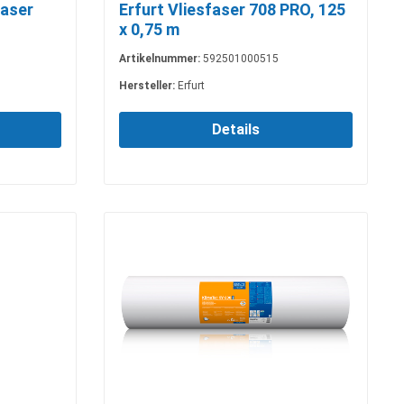
faser
Erfurt Vliesfaser 708 PRO, 125
x 0,75 m
Artikelnummer:
592501000515
Hersteller:
Erfurt
Details