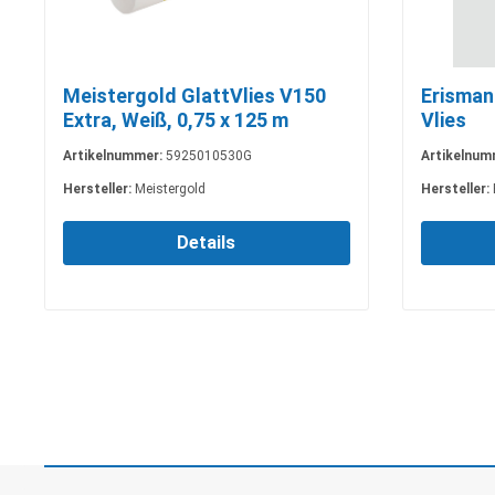
Meistergold GlattVlies V150
Erisman
Extra, Weiß, 0,75 x 125 m
Vlies
Artikelnummer:
5925010530G
Artikelnum
Hersteller:
Meistergold
Hersteller:
Details