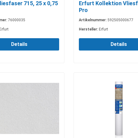
liesfaser 715, 25 x 0,75
Erfurt Kollektion Vlies
Pro
mer:
76000035
Artikelnummer:
592505000677
Erfurt
Hersteller:
Erfurt
Details
Details