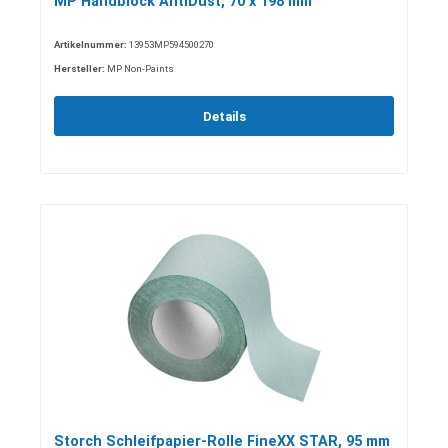
MP Handblock AntiDust, 70 x 198 mm
Artikelnummer:
13953MP594500270
Hersteller:
MP Non-Paints
Details
Storch Schleifpapier-Rolle FineXX STAR, 95 mm