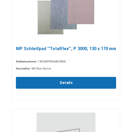
MP Schleifpad ''TotalFlex'', P 3000, 130 x 170 mm
Artikelnummer:
13953MP59444033000
Hersteller:
MP Non-Paints
Details