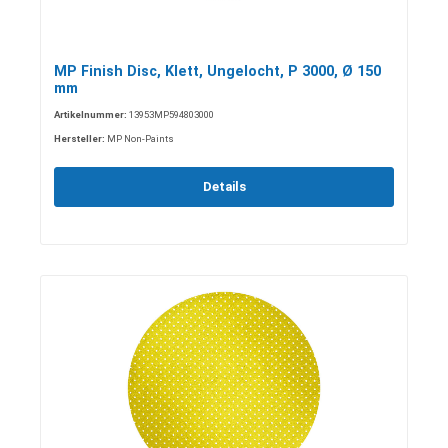
MP Finish Disc, Klett, Ungelocht, P 3000, Ø 150
mm
Artikelnummer:
13953MP594803000
Hersteller:
MP Non-Paints
Details