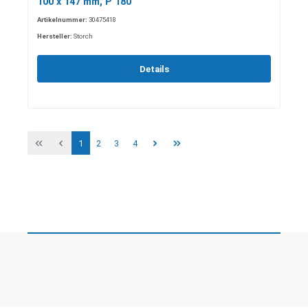
100 x 147 mm, P 180
Artikelnummer:
30475418
Hersteller:
Storch
Details
1
2
3
4