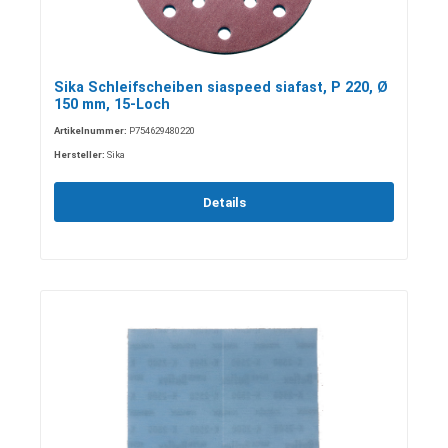
Sika Schleifscheiben siaspeed siafast, P 220, Ø
150 mm, 15-Loch
Artikelnummer:
P754629480220
Hersteller:
Sika
Details