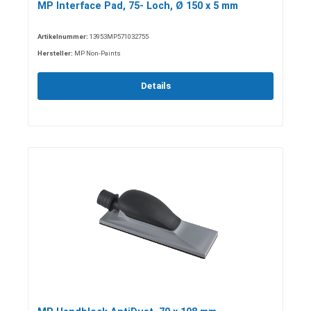
MP Interface Pad, 75- Loch, Ø 150 x 5 mm
Artikelnummer:
13953MP571032755
Hersteller:
MP Non-Paints
Details