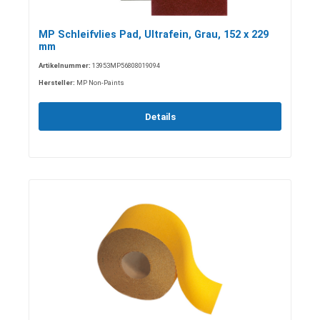
MP Schleifvlies Pad, Ultrafein, Grau, 152 x 229
mm
Artikelnummer:
13953MP56808019094
Hersteller:
MP Non-Paints
Details