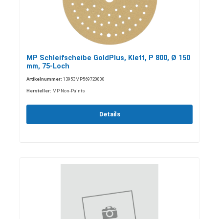
MP Schleifscheibe GoldPlus, Klett, P 800, Ø 150
mm, 75-Loch
Artikelnummer:
13953MP569720800
Hersteller:
MP Non-Paints
Details