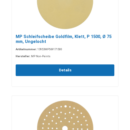
MP Schleifscheibe Goldfilm, Klett, P 1500, Ø 75
mm, Ungelocht
Artikelnummer:
13953MP569171500
Hersteller:
MP Non-Paints
Details