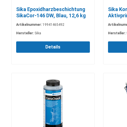
Sika Epoxidharzbeschichtung
Sika Ko
SikaCor-146 DW, Blau, 12,6 kg
Aktivpri
l
Artikelnummer:
19941465492
Artikelnum
Hersteller:
Sika
Hersteller:
Details