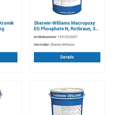
Kromik
Sherwin-Williams Macropoxy
 kg
EG Phosphate N, Rotbraun, 3
kg
Artikelnummer:
19912529057
Hersteller:
Sherwin-Williams
Details