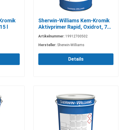
Kromik
Sherwin-Williams Kem-Kromik
15 l
Aktivprimer Rapid, Oxidrot, 750
ml
Artikelnummer:
19912700502
Hersteller:
Sherwin-Williams
Details