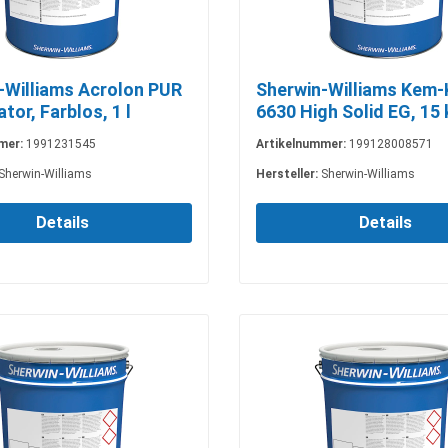
-Williams Acrolon PUR
Sherwin-Williams Kem-
tor, Farblos, 1 l
6630 High Solid EG, 15
mer:
1991231545
Artikelnummer:
199128008571
Sherwin-Williams
Hersteller:
Sherwin-Williams
Details
Details