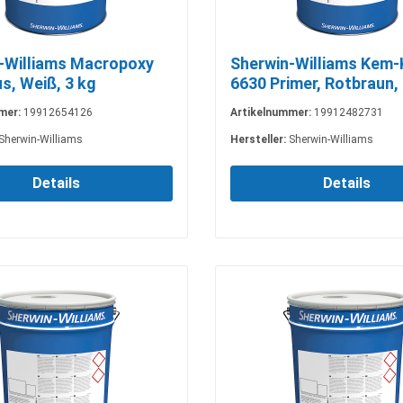
-Williams Macropoxy
Sherwin-Williams Kem-
s, Weiß, 3 kg
6630 Primer, Rotbraun, 
mer:
19912654126
Artikelnummer:
19912482731
Sherwin-Williams
Hersteller:
Sherwin-Williams
Details
Details