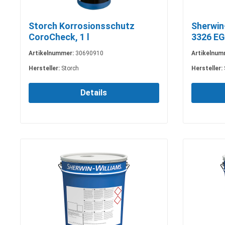
Storch Korrosionsschutz
Sherwin
CoroCheck, 1 l
3326 EG
Artikelnummer:
30690910
Artikelnum
Hersteller:
Storch
Hersteller:
Details