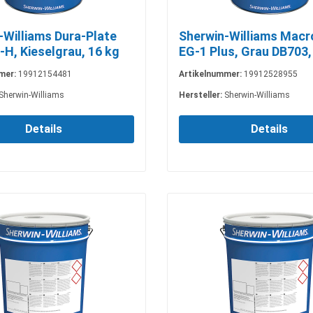
-Williams Dura-Plate
Sherwin-Williams Mac
-H, Kieselgrau, 16 kg
EG-1 Plus, Grau DB703,
mer:
19912154481
Artikelnummer:
19912528955
Sherwin-Williams
Hersteller:
Sherwin-Williams
Details
Details