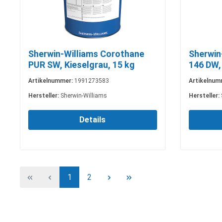
Sherwin-Williams Corothane
Sherwin
PUR SW, Kieselgrau, 15 kg
146 DW, 
Artikelnummer:
1991273583
Artikelnum
Hersteller:
Sherwin-Williams
Hersteller:
Details
1
2