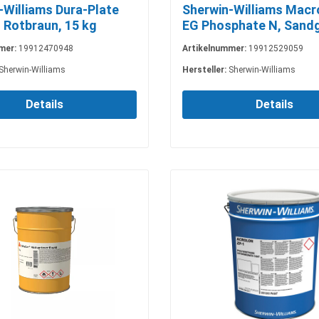
-Williams Dura-Plate
Sherwin-Williams Mac
 Rotbraun, 15 kg
EG Phosphate N, Sandg
kg
mer:
19912470948
Artikelnummer:
19912529059
Sherwin-Williams
Hersteller:
Sherwin-Williams
Details
Details