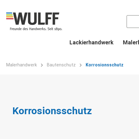
springen
Zur Hauptnavigation springen
Lackierhandwerk
Maler
Malerhandwerk
Bautenschutz
Korrosionsschutz
Korrosionsschutz