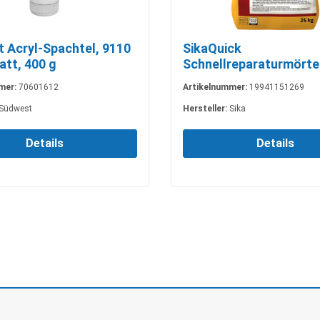
 Acryl-Spachtel, 9110
SikaQuick
att, 400 g
Schnellreparaturmörte
FG, Grau, 25 kg
mer:
70601612
Artikelnummer:
19941151269
Südwest
Hersteller:
Sika
Details
Details