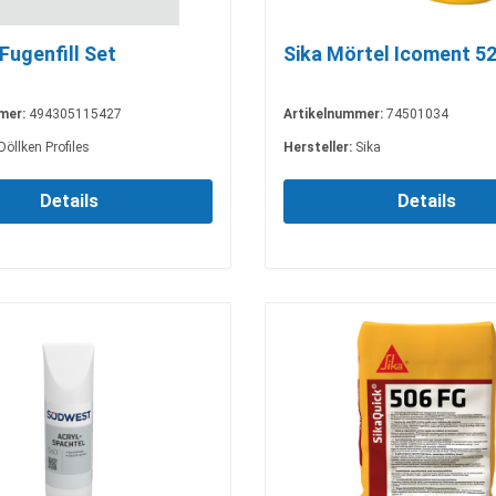
Fugenfill Set
Sika Mörtel Icoment 52
mer:
494305115427
Artikelnummer:
74501034
Döllken Profiles
Hersteller:
Sika
Details
Details