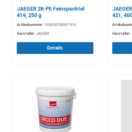
JAEGER 2K-PE Feinspachtel
JAEGER 
419, 250 g
421, 400
Artikelnummer:
109024190007-916
Artikelnum
Hersteller:
JAEGER
Hersteller:
Details