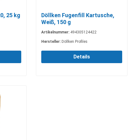
0, 25 kg
Döllken Fugenfill Kartusche,
Weiß, 150 g
Artikelnummer:
494305124422
Hersteller:
Döllken Profiles
Details