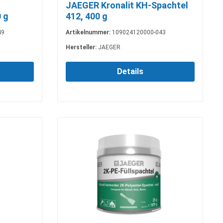
JAEGER Kronalit KH-Spachtel
 g
412, 400 g
49
Artikelnummer:
109024120000-043
Hersteller:
JAEGER
Details