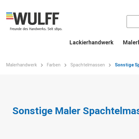
springen
Zur Hauptnavigation springen
Lackierhandwerk
Maler
Malerhandwerk
Farben
Spachtelmassen
Sonstige S
Sonstige Maler Spachtelma