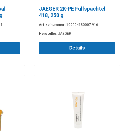
sal
JAEGER 2K-PE Füllspachtel
 g
418, 250 g
61
Artikelnummer:
109024180007-916
Hersteller:
JAEGER
Details