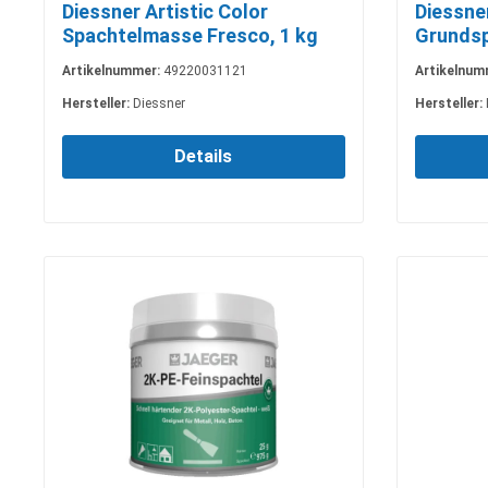
Diessner Artistic Color
Diessner
Spachtelmasse Fresco, 1 kg
Grundsp
Grob, 5
Artikelnummer:
49220031121
Artikelnum
Hersteller:
Diessner
Hersteller:
Details