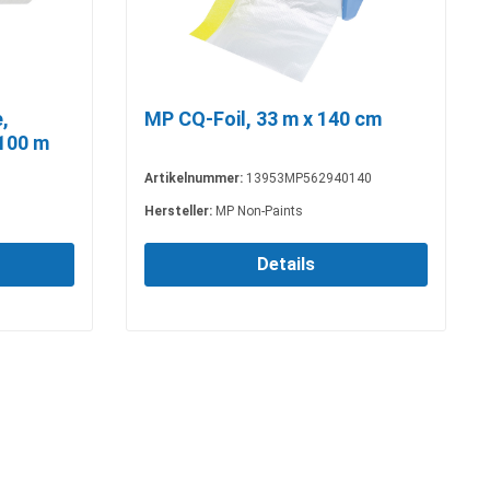
,
MP CQ-Foil, 33 m x 140 cm
 100 m
Artikelnummer:
13953MP562940140
Hersteller:
MP Non-Paints
Details