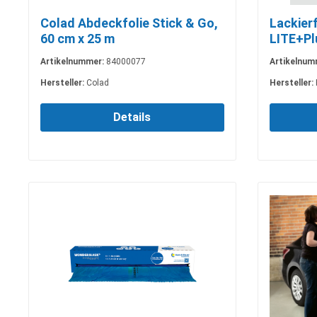
Colad Abdeckfolie Stick & Go,
Lackier
60 cm x 25 m
LITE+Pl
Artikelnummer:
84000077
Artikelnum
Hersteller:
Colad
Hersteller:
Details