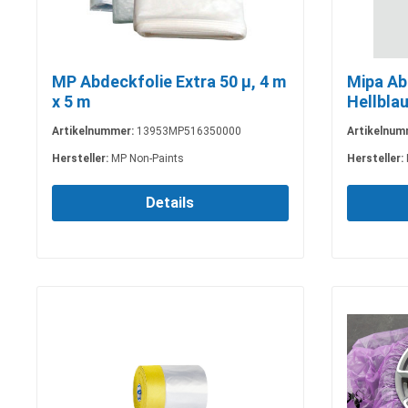
MP Abdeckfolie Extra 50 µ, 4 m
Mipa Ab
x 5 m
Hellblau
Artikelnummer:
13953MP516350000
Artikelnum
Hersteller:
MP Non-Paints
Hersteller:
Details