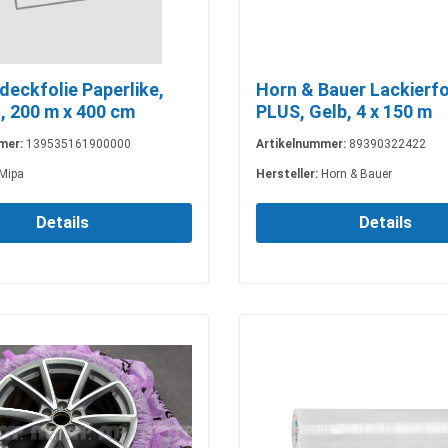
deckfolie Paperlike,
Horn & Bauer Lackierfo
, 200 m x 400 cm
PLUS, Gelb, 4 x 150 m
mer:
139535161900000
Artikelnummer:
89390322422
Mipa
Hersteller:
Horn & Bauer
Details
Details