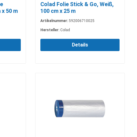
ie
Colad Folie Stick & Go, Weiß,
 x 50 m
100 cm x 25 m
Artikelnummer:
592006710025
Hersteller:
Colad
Details