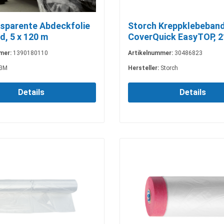
sparente Abdeckfolie
Storch Kreppklebeban
d, 5 x 120 m
CoverQuick EasyTOP, 2
33 m
mer:
1390180110
Artikelnummer:
30486823
3M
Hersteller:
Storch
Details
Details