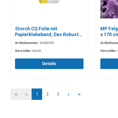
Storch CQ Folie mit
MP Felge
Papierklebeband, Das Robuste,
x 170 c
55 cm x 25 m
Artikelnummer:
30486955
Artikelnum
Hersteller:
Storch
Hersteller:
Details
1
2
3