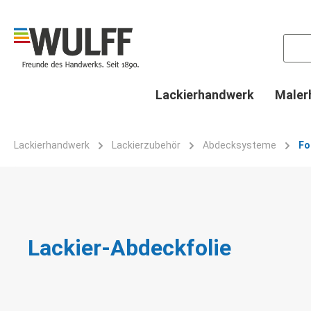
springen
Zur Hauptnavigation springen
Lackierhandwerk
Maler
Lackierhandwerk
Lackierzubehör
Abdecksysteme
Fo
Lackier-Abdeckfolie