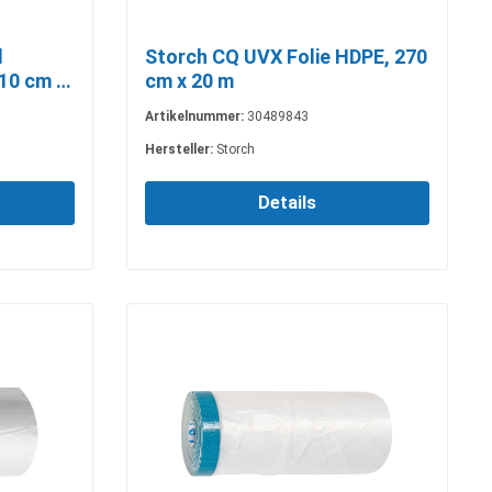
d
Storch CQ UVX Folie HDPE, 270
10 cm x
cm x 20 m
Artikelnummer:
30489843
Hersteller:
Storch
Details