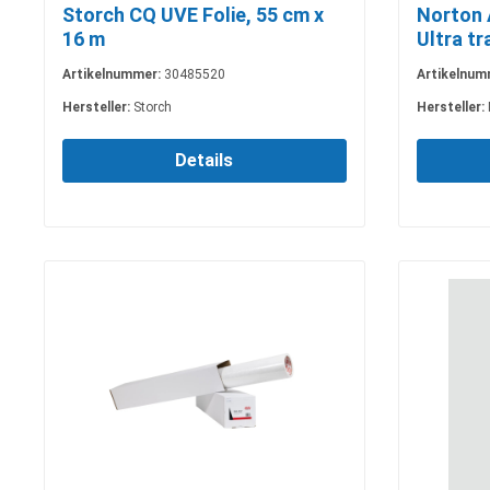
Storch CQ UVE Folie, 55 cm x
Norton 
16 m
Ultra t
Artikelnummer:
30485520
Artikelnum
Hersteller:
Storch
Hersteller:
Details