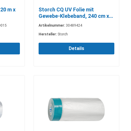
120 m x
Storch CQ UV Folie mit
Gewebe-Klebeband, 240 cm x
16 m
0015
Artikelnummer:
30489424
Hersteller:
Storch
Details