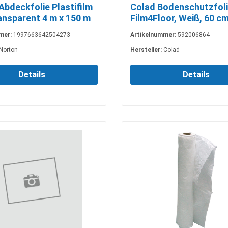
Abdeckfolie Plastifilm
Colad Bodenschutzfol
ransparent 4 m x 150 m
Film4Floor, Weiß, 60 cm
mer:
1997663642504273
Artikelnummer:
592006864
Norton
Hersteller:
Colad
Details
Details