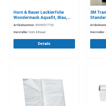
Horn & Bauer Lackierfolie
3M Tran
Wondermask Aquafit, Blau,
Standar
120 m x 5 m
Artikelnummer:
89390317725
Artikelnum
Hersteller:
Horn & Bauer
Hersteller:
Details