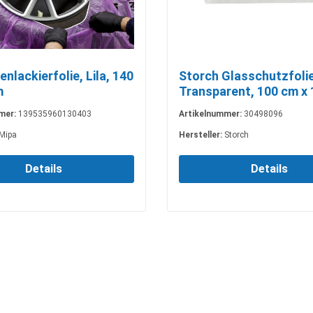
nlackierfolie, Lila, 140
Storch Glasschutzfolie
m
Transparent, 100 cm x
mer:
139535960130403
Artikelnummer:
30498096
Mipa
Hersteller:
Storch
Details
Details