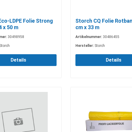
Eco-LDPE Folie Strong
Storch CQ Folie Rotban
4 x 50 m
cm x 33 m
mer:
30498958
Artikelnummer:
30486455
Storch
Hersteller:
Storch
Details
Details