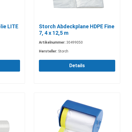
lie LITE
Storch Abdeckplane HDPE Fine
7, 4 x 12,5 m
Artikelnummer:
30499050
Hersteller:
Storch
Details