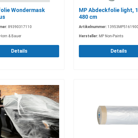
folie Wondermask
MP Abdeckfolie light, 
us
480 cm
mer:
89390317110
Artikelnummer:
13953MP516190
Horn & Bauer
Hersteller:
MP Non-Paints
Details
Details