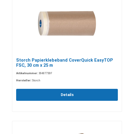
Storch Papierklebeband CoverQuick EasyTOP
FSC, 30 cm x 25 m
Artikelnummer:
30487730F
Hersteller:
Storch
Details