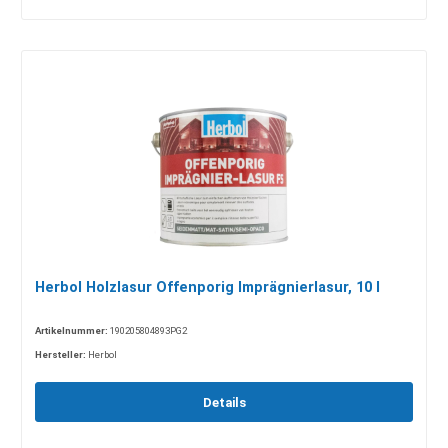
Herbol Holzlasur Offenporig Imprägnierlasur, 10 l
Artikelnummer:
190205804893PG2
Hersteller:
Herbol
Details