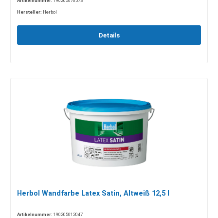
Artikelnummer:
190205070573
Hersteller:
Herbol
Details
Herbol Wandfarbe Latex Satin, Altweiß 12,5 l
Artikelnummer:
190205012047