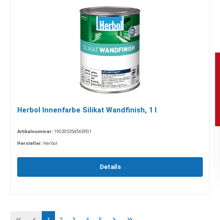
Herbol Innenfarbe Silikat Wandfinish, 1 l
Artikelnummer:
190205354563PG1
Hersteller:
Herbol
Details
1
2
3
4
5