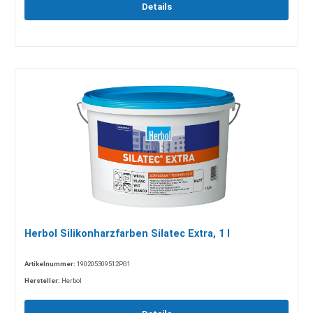
Details
Herbol Silikonharzfarben Silatec Extra, 1 l
Artikelnummer:
190205309512PG1
Hersteller:
Herbol