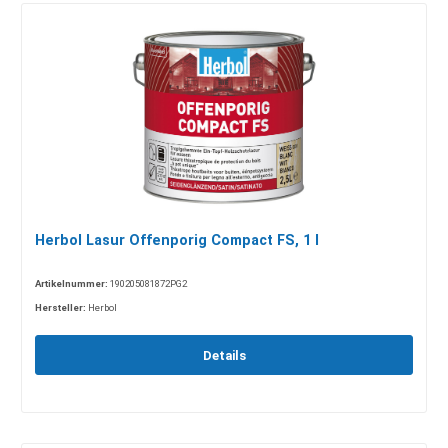
Herbol Lasur Offenporig Compact FS, 1 l
Artikelnummer:
190205081872PG2
Hersteller:
Herbol
Details