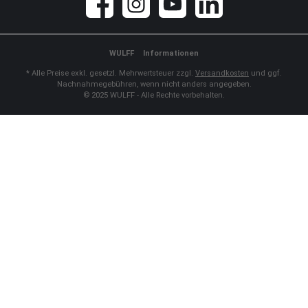
Facebook
Instagram
YouTube
LinkedIn
WULFF
Informationen
* Alle Preise exkl. gesetzl. Mehrwertsteuer zzgl.
Versandkosten
und ggf.
Nachnahmegebühren, wenn nicht anders angegeben.
© 2025 WULFF - Alle Rechte vorbehalten.